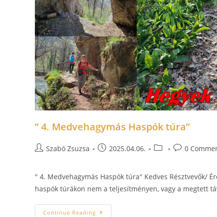
” 4. Medvehagymás Haspók túra”
Szabó Zsuzsa
2025.04.06.
0 Comme
" 4. Medvehagymás Haspók túra" Kedves Résztvevők/ Ér
haspók túrákon nem a teljesítményen, vagy a megtett t
Continue Reading