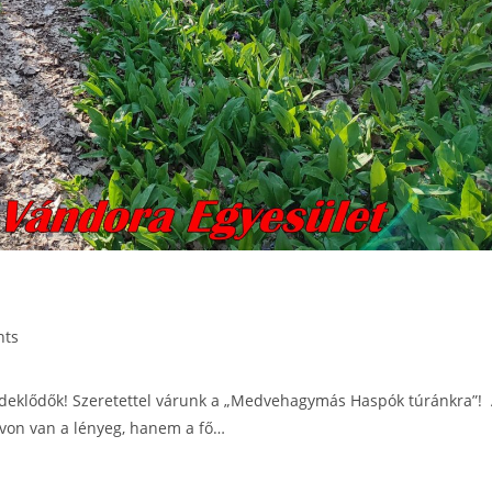
nts
deklődők! Szeretettel várunk a „Medvehagymás Haspók túránkra”!
ávon van a lényeg, hanem a fő…