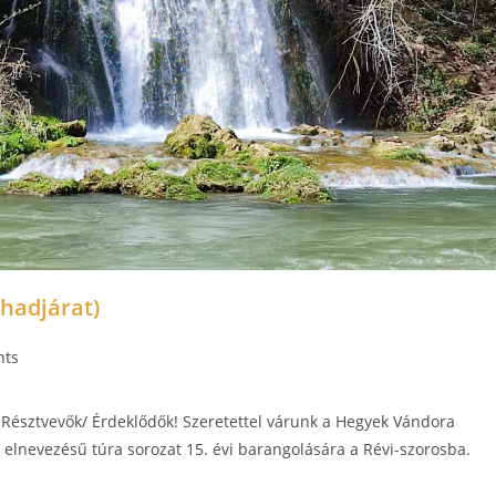
 hadjárat)
nts
s Résztvevők/ Érdeklődők! Szeretettel várunk a Hegyek Vándora
” elnevezésű túra sorozat 15. évi barangolására a Révi-szorosba.