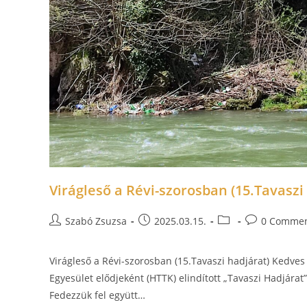
Virágleső a Révi-szorosban (15.Tavaszi
Szabó Zsuzsa
2025.03.15.
0 Comme
Virágleső a Révi-szorosban (15.Tavaszi hadjárat) Kedve
Egyesület elődjeként (HTTK) elindított „Tavaszi Hadjárat
Fedezzük fel együtt…