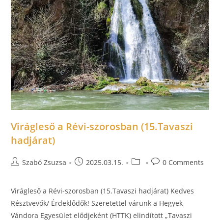
Virágleső a Révi-szorosban (15.Tavaszi
hadjárat)
Szabó Zsuzsa
2025.03.15.
0 Comments
Virágleső a Révi-szorosban (15.Tavaszi hadjárat) Kedves
Résztvevők/ Érdeklődők! Szeretettel várunk a Hegyek
Vándora Egyesület elődjeként (HTTK) elindított „Tavaszi