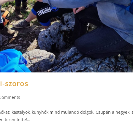
i-szoros
 Comments
nyhókat: kastélyok, kunyhók mind mulandó dolgok. Csupán a hegyek, 
ten teremtette!…