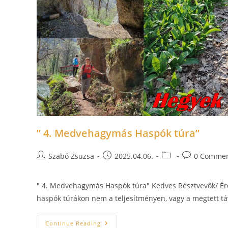
” 4. Medvehagymás Haspók túra”
Szabó Zsuzsa
2025.04.06.
0 Comme
" 4. Medvehagymás Haspók túra" Kedves Résztvevők/ Ér
haspók túrákon nem a teljesítményen, vagy a megtett t
Continue Reading