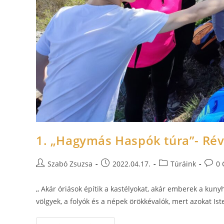
1. „Hagymás Haspók túra”- Rév
Szabó Zsuzsa
2022.04.17.
Túráink
0
,, Akár óriások építik a kastélyokat, akár emberek a ku
völgyek, a folyók és a népek örökkévalók, mert azokat Is