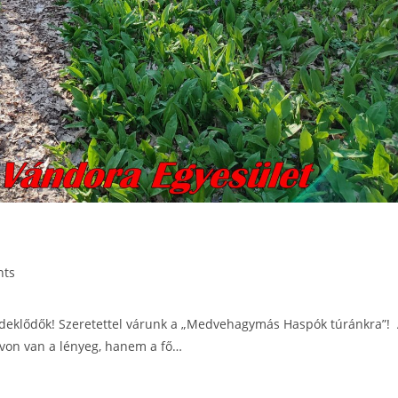
nts
deklődők! Szeretettel várunk a „Medvehagymás Haspók túránkra”!
ávon van a lényeg, hanem a fő…