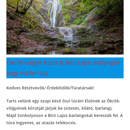
Ökrök-völgye körút & Bíró Lajos barlangok
vagy via-ferrata
Kedves Résztvevők/ Érdeklődők/Túratársak!
Tarts velünk egy szupi késő őszi túrán! Elsőnek az Ökrök-
völgyének körútját járjuk be (vízesés, kilátó, barlang).
Majd Sonkolyoson a Bíró Lajos barlangokat keressük fel. A
túra ingyenes, az utazás telekocsis.