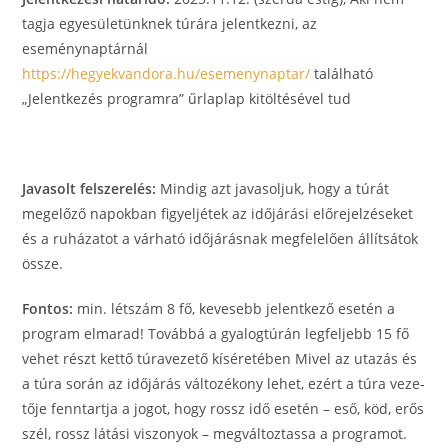
tagja egyesületünknek túrára jelentkezni, az
eseménynaptárnál
https://hegyekvandora.hu/esemenynaptar/
található
„Jelentkezés programra” űrlaplap kitöltésével tud
Javasolt felszerelés:
Mindig azt javasoljuk, hogy a túrát
megelőző napokban figyeljétek az időjárási előrejelzéseket
és a ruházatot a várható időjárásnak megfelelően állítsátok
össze.
Fontos:
min. létszám 8 fő, kevesebb jelentkező esetén a
program elmarad! Továbbá a gyalogtúrán legfeljebb 15 fő
vehet részt kettő túravezető kíséretében Mi­vel az utazás és
a túra so­rán az idő­já­rás vál­to­zé­kony le­het, ezért a tú­ra ­ve­ze­
tője fenn­tart­ja a jo­got, hogy rossz idő ese­tén – eső, köd, erős
szél, rossz lá­tá­si vi­szo­nyok – meg­vál­toz­tas­sa a prog­ra­mot.