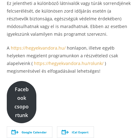
Ez je­lent­he­ti a kü­lön­bö­ző lát­ni­va­lók vagy tú­rák sorrend­jé­nek
fel­cse­ré­lé­sét, de kü­lö­nö­sen zord idő­já­rás ese­tén (a
résztvevők biztonsága, egészségük védelme érdekében)
módosulhatnak vagy el is ma­rad­hat­nak. Eb­ben az eset­ben
igyek­szünk va­la­mi­lyen más prog­ra­mot szer­vez­ni.
A
https://hegyekvandora.hu/
honlapon, illetve egyéb
helyeken megjelent programunkon a részvételed csak
alapelveink (
https://hegyekvandora.hu/rolunk/
)
megismerésével és elfogadásával lehetséges!
Faceb
ook
csopo
rtunk
Google Calendar
iCal Export