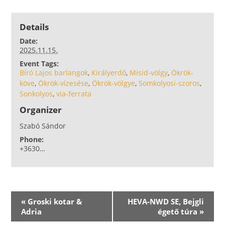
Details
Date:
2025.11.15.
Event Tags:
Bíró Lajos barlangok
,
Királyerdő
,
Misid-völgy
,
Ökrök-
köve
,
Ökrök-vízesése
,
Ökrök-völgye
,
Somkolyosi-szoros
,
Sonkolyos
,
via-ferrata
Organizer
Szabó Sándor
Phone:
+3630…
E
«
Groski kotar &
HEVA-NWD SE, Bejgli
v
Adria
égető túra
»
e