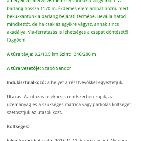
amelyek 20, illetve 26 méterrel vannak a völgy fölött. A
barlang hossza 1170 m. Érdemes elemlámpát hozni, mert
bekukkantunk a barlang bejárati termébe. Bevállalhatod
mindkettőt, de ha csak az egyikre vágysz, annak sincs
akadálya. Via-ferratazás is lehetséges a csapat döntésétől
függően!
A túra távja:
9,2/10,5 km
Szint:
346/280 m
A túra vezetője:
Szabó Sándor
Indulás/Találkozó:
a helyet a résztvevőkkel egyeztetjük.
Utazás
: Az utazás telekocsis rendszerben zajlik, az
üzemanyag és a szükséges matrica vagy parkolás költségét
szétosztjuk az utasok közt.
Költségek:
–
Jelentkezési határidő:
2025.11.12. (szerda estig), Aki nem