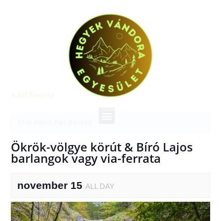
« All Events
This event has passed.
Ökrök-völgye körút & Bíró Lajos
barlangok vagy via-ferrata
november 15
ALL DAY