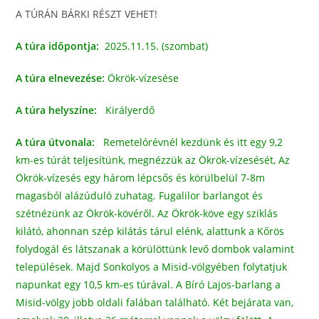
A TÚRÁN BÁRKI RÉSZT VEHET!
A túra időpontja:
2025.11.15. (szombat)
A túra elnevezése:
Ökrök-vízesése
A túra helyszíne:
Királyerdő
A túra útvonala:
Remetelórévnél kezdünk és itt egy 9,2
km-es túrát teljesítünk, megnézzük az Ökrök-vízesését, Az
Ökrök-vízesés egy három lépcsős és körülbelül 7-8m
magasból alázúduló zuhatag. Fugalilor barlangot és
szétnézünk az Ökrök-kövéről. Az Ökrök-köve egy sziklás
kilátó, ahonnan szép kilátás tárul elénk, alattunk a Kőrös
folydogál és látszanak a körülöttünk levő dombok valamint
települések. Majd Sonkolyos a Misid-völgyében folytatjuk
napunkat egy 10,5 km-es túrával. A Bíró Lajos-barlang a
Misid-völgy jobb oldali falában található. Két bejárata van,