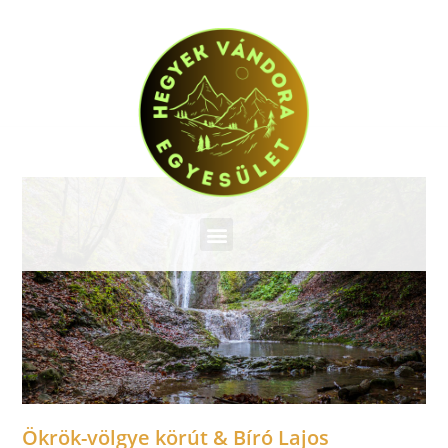
Ökrök-völgye körút & Bíró Lajos