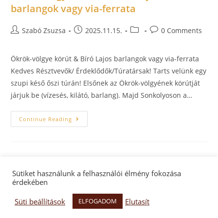
barlangok vagy via-ferrata
Szabó Zsuzsa
2025.11.15.
0 Comments
Ökrök-völgye körút & Bíró Lajos barlangok vagy via-ferrata
Kedves Résztvevők/ Érdeklődők/Túratársak! Tarts velünk egy
szupi késő őszi túrán! Elsőnek az Ökrök-völgyének körútját
járjuk be (vízesés, kilátó, barlang). Majd Sonkolyoson a…
Continue Reading
Sütiket használunk a felhasználói élmény fokozása
érdekében
Facebook oldal
Facebook csoport
Adatkezelés
Süti beállítások
Elutasít
ELFOGADOM
Hegyek Vándora Egyesület