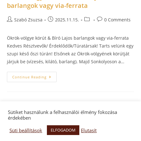
barlangok vagy via-ferrata
Szabó Zsuzsa
2025.11.15.
0 Comments
Ökrök-völgye körút & Bíró Lajos barlangok vagy via-ferrata
Kedves Résztvevők/ Érdeklődők/Túratársak! Tarts velünk egy
szupi késő őszi túrán! Elsőnek az Ökrök-völgyének körútját
járjuk be (vízesés, kilátó, barlang). Majd Sonkolyoson a…
Continue Reading
Sütiket használunk a felhasználói élmény fokozása
érdekében
Facebook oldal
Facebook csoport
Adatkezelés
Süti beállítások
Elutasít
ELFOGADOM
Hegyek Vándora Egyesület