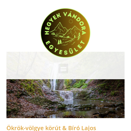
Ökrök-völgye körút & Bíró Lajos