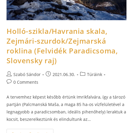
Holló-szikla/Havrania skala,
Zejmári-szurdok/Zejmarská
roklina (Felvidék Paradicsoma,
Slovensky raj)
Szabó Sándor
2021.06.30.
Túráink
0 Comments
A tervemhez képest később értünk Imrikfalvára, így a tározó
partján (Palcmanská Maša, a maga 85 ha-os vízfelületével a
legnagyobb a paradicsomban, ideális pihenőhely) leraktuk a
kocsit, beszerelkeztünk és elindultunk az…