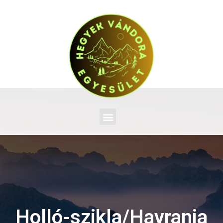
Holló-szikla/Havrania