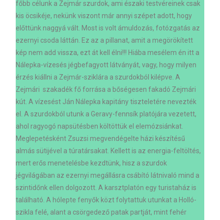
főbb célunk a Zejmár szurdok, ami északi testvéreinek csak
kis öcsikéje, nekünk viszont már annyi szépet adott, hogy
előttünk naggyá vált. Most is volt ámuldozás, fotózgatás az
ezernyi csoda láttán. Ez az a pillanat, amit a megörökített
kép nem add vissza, ezt át kell élni!!! Hiába mesélem én itt a
Nálepka-vízesés jégbefagyott látványát, vagy, hogy milyen
érzés kiállni a Zejmár-sziklára a szurdokból kilépve. A
Zejmári szakadék fő forrása a bőségesen fakadó Zejmári
kút. A vízesést Ján Nálepka kapitány tiszteletére nevezték
el. A szurdokból utunk a Geravy-fennsík platójára vezetett,
ahol ragyogó napsütésben költöttük el elemózsiánkat.
Meglepetésként Zsuzsi megvendégelte házi készítésű
almás sütijével a túratársakat. Kellett is az energia-feltöltés,
mert erős menetelésbe kezdtünk, hisz a szurdok
jégvilágában az ezernyi megállásra csábító látnivaló mind a
szintidőnk ellen dolgozott. A karsztplatón egy turistaház is
található. A hólepte fenyők közt folytattuk utunkat a Holló-
szikla felé, alant a csörgedező patak partját, mint fehér