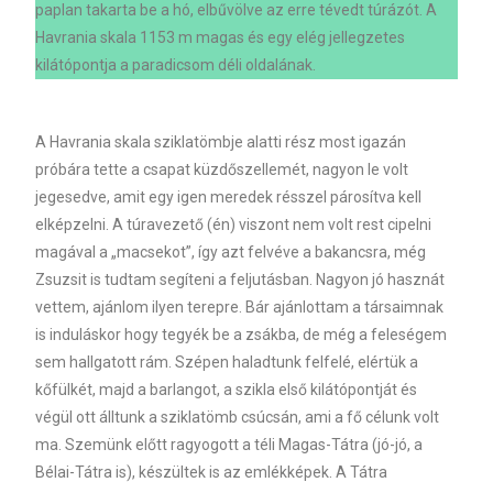
paplan takarta be a hó, elbűvölve az erre tévedt túrázót. A
Havrania skala 1153 m magas és egy elég jellegzetes
kilátópontja a paradicsom déli oldalának.
A Havrania skala sziklatömbje alatti rész most igazán
próbára tette a csapat küzdőszellemét, nagyon le volt
jegesedve, amit egy igen meredek résszel párosítva kell
elképzelni. A túravezető (én) viszont nem volt rest cipelni
magával a „macsekot”, így azt felvéve a bakancsra, még
Zsuzsit is tudtam segíteni a feljutásban. Nagyon jó hasznát
vettem, ajánlom ilyen terepre. Bár ajánlottam a társaimnak
is induláskor hogy tegyék be a zsákba, de még a feleségem
sem hallgatott rám. Szépen haladtunk felfelé, elértük a
kőfülkét, majd a barlangot, a szikla első kilátópontját és
végül ott álltunk a sziklatömb csúcsán, ami a fő célunk volt
ma. Szemünk előtt ragyogott a téli Magas-Tátra (jó-jó, a
Bélai-Tátra is), készültek is az emlékképek. A Tátra