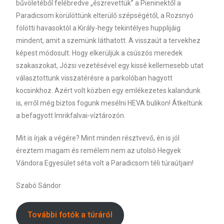
bűvöletéből felébredve „észrevettük” a Pieninektől a
Paradicsom körülöttünk elterülő szépségétől, a Rozsnyó
fölötti havasoktól a Király-hegy tekintélyes hupplijáig
mindent, amit a szemünk láthatott. A visszaút a tervekhez
képest módosult. Hogy elkerüljük a csúszós meredek
szakaszokat, Józsi vezetésével egy kissé kellemesebb utat
választottunk visszatérésre a parkolóban hagyott
kocsinkhoz. Azért volt közben egy emlékezetes kalandunk
is, erről még biztos fogunk mesélni HEVA bulikon! Átkeltünk
a befagyott Imrikfalvai-víztározón.
Mit is írjak a végére? Mint minden résztvevő, én is jól
éreztem magam és remélem nem az utolsó Hegyek
Vándora Egyesület séta volt a Paradicsom téli túraútjain!
Szabó Sándor
További fotók a túráról