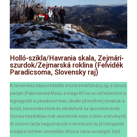
Holló-szikla/Havrania skala, Zejmári-
szurdok/Zejmarská roklina (Felvidék
Paradicsoma, Slovensky raj)
A tervemhez képest később értünk Imrikfalvára, így a tározó
partján
(Palcmanská Maša, a maga 85 ha-os vízfelületével a
legnagyobb a paradicsomban, ideális pihenőhely) leraktuk a
kocsit, beszerelkeztünk és elindultunk az apostolok lován.
Csonka hazánkban már elszoktunk ezen a télen a látványtól,
itt viszont tartja hagyományát a természet és jó házigazda
módjára hófehér ünneplőbe öltözve várta vendégeit. Első