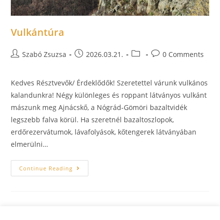
Vulkántúra
Szabó Zsuzsa
2026.03.21.
0 Comments
Kedves Résztvevők/ Érdeklődők! Szeretettel várunk vulkános
kalandunkra! Négy különleges és roppant látványos vulkánt
mászunk meg Ajnácskő, a Nógrád-Gömöri bazaltvidék
legszebb falva körül. Ha szeretnél bazaltoszlopok,
erdőrezervátumok, lávafolyások, kőtengerek látványában
elmerülni…
Continue Reading