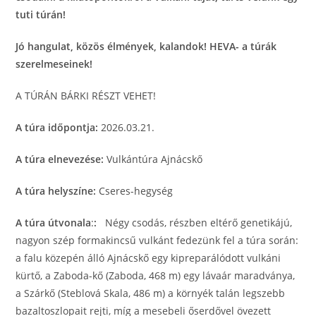
tuti túrán!
Jó hangulat, közös élmények, kalandok! HEVA- a túrák
szerelmeseinek!
A TÚRÁN BÁRKI RÉSZT VEHET!
A túra időpontja:
2026.03.21.
A túra elnevezése:
Vulkántúra Ajnácskő
A túra helyszíne:
Cseres-hegység
A túra útvonala
:
:
Négy csodás, részben eltérő genetikájú,
nagyon szép formakincsű vulkánt fedezünk fel a túra során:
a falu közepén álló Ajnácskő egy kipreparálódott vulkáni
kürtő, a Zaboda-kő (Zaboda, 468 m) egy lávaár maradványa,
a Szárkő (Steblová Skala, 486 m) a környék talán legszebb
bazaltoszlopait rejti, míg a mesebeli őserdővel övezett