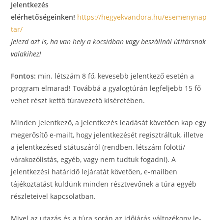
Jelentkezés
elérhetőségeinken!
https://hegyekvandora.hu/esemenynap
tar/
Jelezd azt is, ha van hely a kocsidban vagy beszállnál útitársnak
valakihez!
Fontos:
min. létszám 8 fő, kevesebb jelentkező esetén a
program elmarad! Továbbá a gyalogtúrán legfeljebb 15 fő
vehet részt kettő túravezető kíséretében.
Minden jelentkező, a jelentkezés leadását követően kap egy
megerősítő e-mailt, hogy jelentkezését regisztráltuk, illetve
a jelentkezésed státuszáról (rendben, létszám fölötti/
várakozólistás, egyéb, vagy nem tudtuk fogadni). A
jelentkezési határidő lejáratát követően, e-mailben
tájékoztatást küldünk minden résztvevőnek a túra egyéb
részleteivel kapcsolatban.
Mi­vel az utazás és a túra so­rán az idő­já­rás vál­to­zé­kony le­