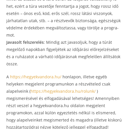
het, ezért a tú­ra ­ve­ze­tője fenn­tart­ja a jo­got, hogy rossz idő
ese­tén – ónos eső, köd, erős szél, rossz lá­tá­si vi­szo­nyok,
járhatatlan utak, stb. – a résztvevők biztonsága, egészségük
védelme érdekében meg­vál­toz­tas­sa, vagy törölje a prog­ra­
mot.
Javasolt felszerelés
: Mindig azt javasoljuk, hogy a túrát
megelőző napokban figyeljétek az időjárási előrejelzéseket
és a ruházatot a várható időjárásnak megfelelően állítsátok
össze.
A
https://hegyekvandora.hu/
honlapon, illetve egyéb
helyeken megjelent programunkon a részvételed csak
alapelveink (
https://hegyekvandora.hu/rolunk/
)
megismerésével és elfogadásával lehetséges! Amennyiben
részt veszel a hegyekvandora.hu oldalon megjelent
programokon, azzal külön egyeztetés nélkül is elismered,
hogy alapelveinket megismerted és magadra (illetve kiskorú
hozzátartozódra) nézve kötelező jelleggel elfogadtad!