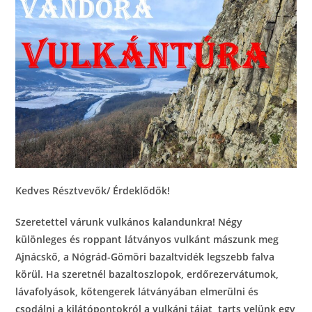
Kedves Résztvevők/ Érdeklődők!
Szeretettel várunk vulkános kalandunkra! Négy
különleges és roppant látványos vulkánt mászunk meg
Ajnácskő, a Nógrád-Gömöri bazaltvidék legszebb falva
körül. Ha szeretnél bazaltoszlopok, erdőrezervátumok,
lávafolyások, kőtengerek látványában elmerülni és
csodálni a kilátópontokról a vulkáni tájat, tarts velünk egy