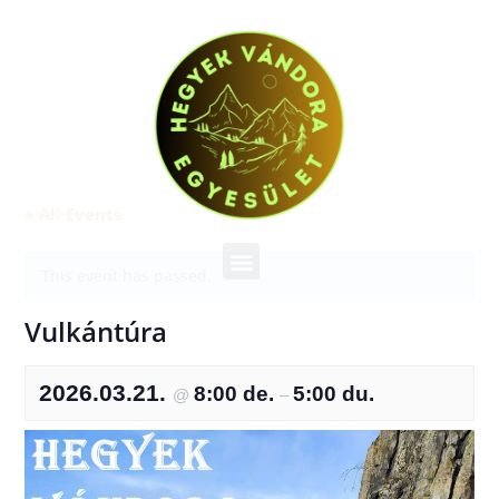
« All Events
This event has passed.
Vulkántúra
2026.03.21.
8:00 de.
5:00 du.
@
–