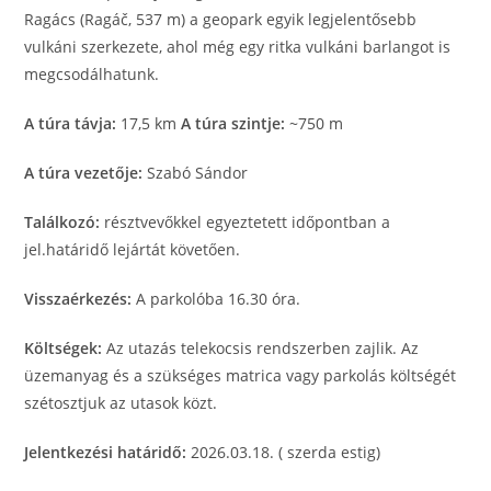
Ragács (Ragáč, 537 m) a geopark egyik legjelentősebb
vulkáni szerkezete, ahol még egy ritka vulkáni barlangot is
megcsodálhatunk.
A túra távja:
17,5 km
A túra szintje:
~750 m
A túra vezetője:
Szabó Sándor
Találkozó:
résztvevőkkel egyeztetett időpontban a
jel.határidő lejártát követően.
Visszaérkezés:
A parkolóba 16.30 óra.
Költségek:
Az utazás telekocsis rendszerben zajlik. Az
üzemanyag és a szükséges matrica vagy parkolás költségét
szétosztjuk az utasok közt.
Jelentkezési határidő:
2026.03.18. ( szerda estig)