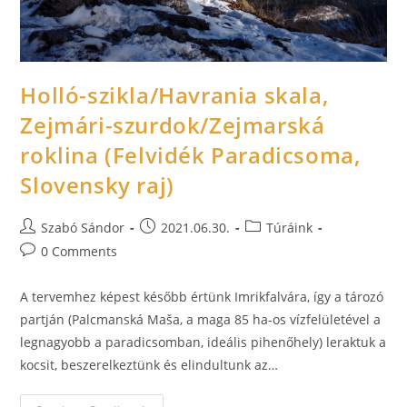
Holló-szikla/Havrania skala,
Zejmári-szurdok/Zejmarská
roklina (Felvidék Paradicsoma,
Slovensky raj)
Szabó Sándor
2021.06.30.
Túráink
0 Comments
A tervemhez képest később értünk Imrikfalvára, így a tározó
partján (Palcmanská Maša, a maga 85 ha-os vízfelületével a
legnagyobb a paradicsomban, ideális pihenőhely) leraktuk a
kocsit, beszerelkeztünk és elindultunk az…