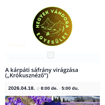
« All Events
This event has passed.
A kárpáti sáfrány virágzása
(„Krókusznéző”)
2026.04.18.
8:00 de.
5:00 du.
@
–