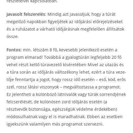
részleteivel kapcsolatban.
Javasolt felszerelés
: Mindig azt javasoljuk, hogy a túrát
megelőző napokban figyeljétek az időjárási előrejelzéseket
és a ruházatot a várható időjárásnak megfelelően állítsátok
össze.
Fontos:
min. létszám 8 fő, kevesebb jelentkező esetén a
program elmarad! Továbbá a gyalogtúrán legfeljebb 20 fő
vehet részt kettő túravezető kíséretében Mi­vel az utazás és
a túra so­rán az idő­já­rás vál­to­zé­kony le­het, ezért a tú­ra ­ve­ze­
tője fenn­tart­ja a jo­got, hogy rossz idő ese­tén – eső, köd, erős
szél, rossz lá­tá­si vi­szo­nyok – meg­vál­toz­tas­sa a prog­ra­mot.
Ez je­lent­he­ti a kü­lön­bö­ző lát­ni­va­lók vagy tú­rák sorrend­jé­nek
fel­cse­ré­lé­sét, de kü­lö­nö­sen zord idő­já­rás ese­tén (a
résztvevők biztonsága, egészségük védelme érdekében)
módosulhatnak vagy el is ma­rad­hat­nak. Eb­ben az eset­ben
igyek­szünk va­la­mi­lyen más prog­ra­mot szer­vez­ni.