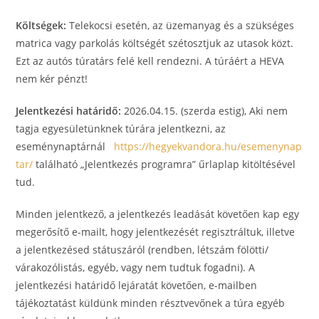
Költségek:
Telekocsi esetén, az üzemanyag és a szükséges
matrica vagy parkolás költségét szétosztjuk az utasok közt.
Ezt az autós túratárs felé kell rendezni. A túráért a HEVA
nem kér pénzt!
Jelentkezési határidő:
2026.04.15. (szerda estig), Aki nem
tagja egyesületünknek túrára jelentkezni, az
eseménynaptárnál
https://hegyekvandora.hu/esemenynap
tar/
található „Jelentkezés programra” űrlaplap kitöltésével
tud.
Minden jelentkező, a jelentkezés leadását követően kap egy
megerősítő e-mailt, hogy jelentkezését regisztráltuk, illetve
a jelentkezésed státuszáról (rendben, létszám fölötti/
várakozólistás, egyéb, vagy nem tudtuk fogadni). A
jelentkezési határidő lejáratát követően, e-mailben
tájékoztatást küldünk minden résztvevőnek a túra egyéb