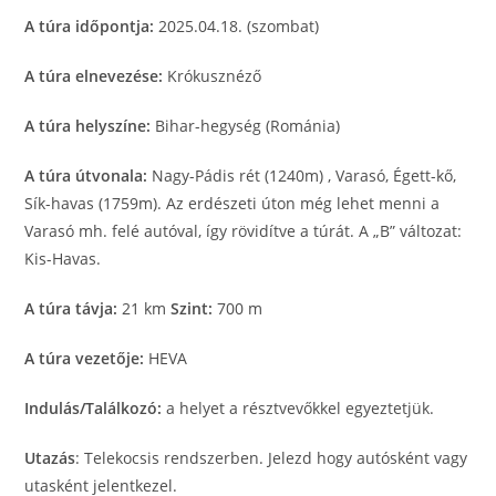
A túra időpontja:
2025.04.18. (szombat)
A túra elnevezése:
Krókusznéző
A túra helyszíne:
Bihar-hegység (Románia)
A túra útvonala:
Nagy-Pádis rét (1240m) , Varasó, Égett-kő,
Sík-havas (1759m). Az erdészeti úton még lehet menni a
Varasó mh. felé autóval, így rövidítve a túrát. A „B” változat:
Kis-Havas.
A túra távja:
21 km
Szint:
700 m
A túra vezetője:
HEVA
Indulás/Találkozó:
a helyet a résztvevőkkel egyeztetjük.
Utazás
: Telekocsis rendszerben. Jelezd hogy autósként vagy
utasként jelentkezel.