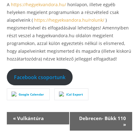
A
https://hegyekvandora.hu/
honlapon, illetve egyéb
helyeken megjelent programunkon a részvételed csak
alapelveink (
https://hegyekvandora.hu/rolunk/
)
megismerésével és elfogadásával lehetséges! Amennyiben
részt veszel a hegyekvandora.hu oldalon megjelent
programokon, azzal külön egyeztetés nélkül is elismered,
hogy alapelveinket megismerted és magadra (illetve kiskorú
hozzátartozódra) nézve kötelező jelleggel elfogadtad!
Facebook csoportunk
Google Calendar
iCal Export
E
«
Vulkántúra
Debrecen- Bükk 110
v
»
e
n