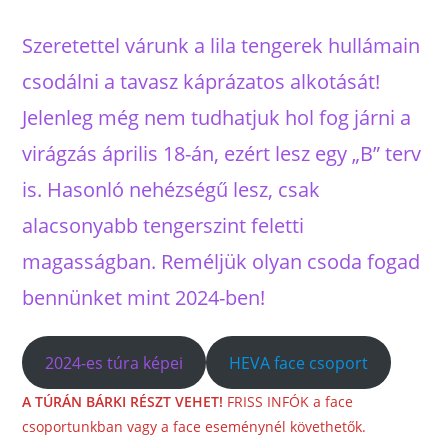
Szeretettel várunk a lila tengerek hullámain
csodálni a tavasz káprázatos alkotását!
Jelenleg még nem tudhatjuk hol fog járni a
virágzás április 18-án, ezért lesz egy „B” terv
is. Hasonló nehézségű lesz, csak
alacsonyabb tengerszint feletti
magasságban. Reméljük olyan csoda fogad
bennünket mint 2024-ben!
2024-es túra képei
HEVA face csoport
A TÚRÁN BÁRKI RÉSZT VEHET!
FRISS INFÓK a face
csoportunkban vagy a face eseménynél követhetők.