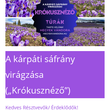
A kárpáti sáfrány
virágzása
(„Krókusznéző”)
Kedves Résztvevők/ Érdeklődők!