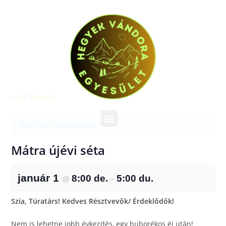
« All Events
This event has passed.
Mátra újévi séta
január 1
8:00 de.
5:00 du.
@
–
Szia, Túratárs! Kedves Résztvevők/ Érdeklődők!
Nem is lehetne jobb évkezdés, egy buborékos éj után!