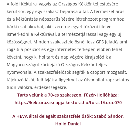
Alföldi Kéktúra, vagyis az Országos Kékkör teljesítésére
kerül sor, egy-egy szakasz bejárása által. A természetjárás
és a kéktúrázás népszerűsítésére létrehozott programhoz
bárki csatlakozhat, aki szeretne egyet túrázni illetve
ismerkedni a Kéktúrával, a természetjárással vagy egy új
közösséggel. Minden szakaszfelelősnél lesz GPS jeladó, ami
rögzíti a pozíciót és egy internetes térképen élőben lehet
követni, hogy ki hol tart és nap végére kirajzolódik a
Magyarországot körbejáró Országos Kékkör teljes
nyomvonala. A szakaszfelelősök segítik a csoport mozgását,
tájékozódását, felhívják a figyelmet az útvonallal kapcsolatos
tudnivalókra, érdekességekre.
Tarts velünk a 70-es szakaszon, Füzér-Hollóháza:
https://kekturazasnapja.kektura.hu/tura-1/tura-070
A HEVA által delegált szakaszfelelősök:
Szabó Sándor,
Holló Dániel