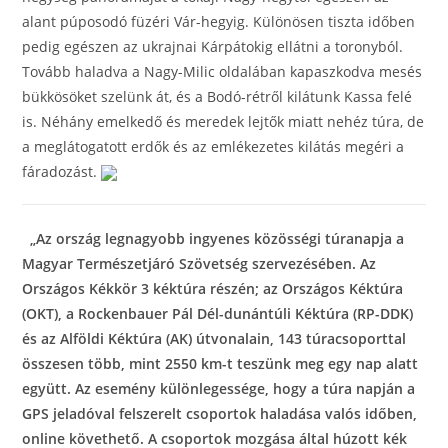
alant púposodó füzéri Vár-hegyig. Különösen tiszta időben
pedig egészen az ukrajnai Kárpátokig ellátni a toronyból.
Tovább haladva a Nagy-Milic oldalában kapaszkodva mesés
bükkösöket szelünk át, és a Bodó-rétről kilátunk Kassa felé
is. Néhány emelkedő és meredek lejtők miatt nehéz túra, de
a meglátogatott erdők és az emlékezetes kilátás megéri a
fáradozást.
„Az ország legnagyobb ingyenes közösségi túranapja a
Magyar Természetjáró Szövetség szervezésében.
Az
Országos Kékkör 3 kéktúra részén; az Országos Kéktúra
(OKT), a Rockenbauer Pál Dél-dunántúli Kéktúra (RP-DDK)
és az Alföldi Kéktúra (AK) útvonalain, 143 túracsoporttal
összesen több, mint 2550 km-t teszünk meg egy nap alatt
együtt.
Az esemény különlegessége, hogy a túra napján a
GPS jeladóval felszerelt csoportok haladása valós időben,
online követhető. A csoportok mozgása által húzott kék