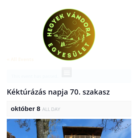
« All Events
This event has passed.
Kéktúrázás napja 70. szakasz
október 8
ALL DAY