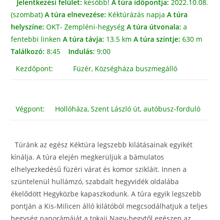
Jelentkezési felület:
később!
A túra időpontja:
2022.10.08.
(szombat)
A túra elnevezése:
Kéktúrázás napja
A túra
helyszíne:
OKT- Zempléni-hegység
A túra útvonala:
a
fentebbi linken
A túra távja:
13.5 km
A túra szintje:
630 m
Találkozó:
8:45
Indulás:
9:00
Kezdőpont:
Füzér, Községháza buszmegálló
Végpont:
Hollóháza, Szent László út, autóbusz-forduló
Túránk az egész Kéktúra legszebb kilátásainak egyikét
kínálja. A túra elején megkerüljük a bámulatos
elhelyezkedésű füzéri várat és komor szikláit. Innen a
szüntelenül hullámzó, szabdalt hegyvidék oldalába
ékelődött Hegyközbe kapaszkodunk. A túra egyik legszebb
pontján a Kis-Milicen álló kilátóból megcsodálhatjuk a teljes
hegység panorámáját a tokaji Nagy-hegytől egészen az