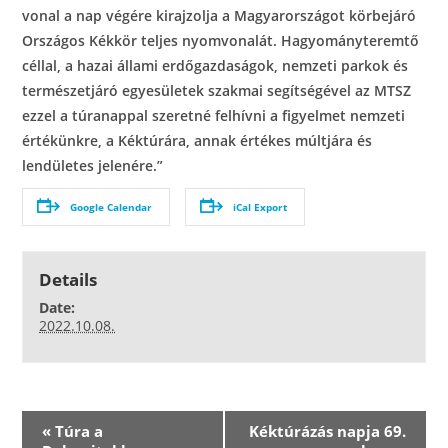
vonal a nap végére kirajzolja a Magyarországot körbejáró
Országos Kékkör teljes nyomvonalát.
Hagyományteremtő
céllal, a hazai állami erdőgazdaságok, nemzeti parkok és
természetjáró egyesületek szakmai segítségével az MTSZ
ezzel a túranappal szeretné felhívni a figyelmet nemzeti
értékünkre, a Kéktúrára, annak értékes múltjára és
lendületes jelenére.”
Google Calendar
iCal Export
Details
Date:
2022.10.08.
E
«
Túra a
Kéktúrázás napja 69.
v