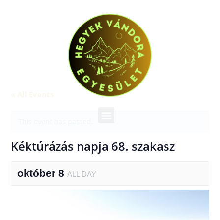
« All Events
This event has passed.
Kéktúrázás napja 68. szakasz
október 8
ALL DAY