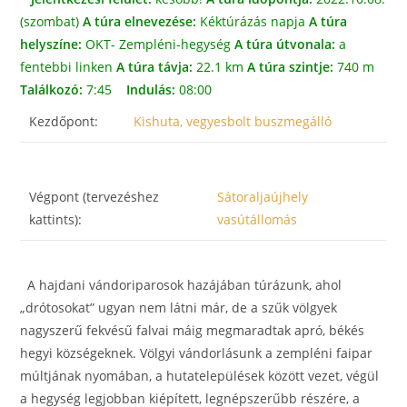
(szombat)
A túra elnevezése:
Kéktúrázás napja
A túra
helyszíne:
OKT- Zempléni-hegység
A túra útvonala:
a
fentebbi linken
A túra távja:
22.1 km
A túra szintje:
740 m
Találkozó:
7:45
Indulás:
08:00
Kezdőpont:
Kishuta, vegyesbolt buszmegálló
Végpont (tervezéshez
Sátoraljaújhely
kattints):
vasútállomás
A hajdani vándoriparosok hazájában túrázunk, ahol
„drótosokat” ugyan nem látni már, de a szűk völgyek
nagyszerű fekvésű falvai máig megmaradtak apró, békés
hegyi községeknek. Völgyi vándorlásunk a zempléni faipar
múltjának nyomában, a hutatelepülések között vezet, végül
a hegység legjobban kiépített, legnépszerűbb részére, a