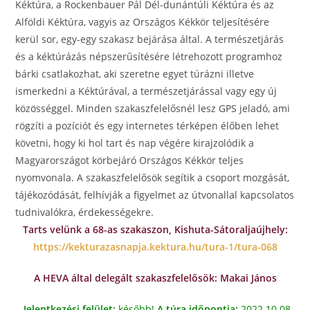
Kéktúra, a Rockenbauer Pál Dél-dunántúli Kéktúra és az
Alföldi Kéktúra, vagyis az Országos Kékkör teljesítésére
kerül sor, egy-egy szakasz bejárása által. A természetjárás
és a kéktúrázás népszerűsítésére létrehozott programhoz
bárki csatlakozhat, aki szeretne egyet túrázni illetve
ismerkedni a Kéktúrával, a természetjárással vagy egy új
közösséggel. Minden szakaszfelelősnél lesz GPS jeladó, ami
rögzíti a pozíciót és egy internetes térképen élőben lehet
követni, hogy ki hol tart és nap végére kirajzolódik a
Magyarországot körbejáró Országos Kékkör teljes
nyomvonala. A szakaszfelelősök segítik a csoport mozgását,
tájékozódását, felhívják a figyelmet az útvonallal kapcsolatos
tudnivalókra, érdekességekre.
Tarts velünk a 68-as szakaszon, Kishuta-Sátoraljaújhely:
https://kekturazasnapja.kektura.hu/tura-1/tura-068
A HEVA által delegált szakaszfelelősök: Makai János
Jelentkezési felület:
később!
A túra időpontja:
2022.10.08.