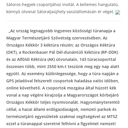
Sátoros-hegyek csoportjához invitál. A kellemes hangulatú,
könnyű útvonal Sátoraljaújhely vasútállomásán ér véget.
„Az ország legnagyobb ingyenes közösségi túranapja a
Magyar Természetjáró Szövetség szervezésében.
Az
Országos Kékkör 3 kéktúra részén; az Országos Kéktúra
(OKT), a Rockenbauer Pál Dél-dunántúli Kéktúra (RP-DDK)
és az Alföldi Kéktúra (AK) útvonalain, 143 túracsoporttal
összesen több, mint 2550 km-t teszünk meg egy nap alatt
együtt.
Az esemény különlegessége, hogy a túra napján a
GPS jeladóval felszerelt csoportok haladása valós időben,
online követhető. A csoportok mozgása által húzott kék
vonal a nap végére kirajzolja a Magyarországot körbejáró
Országos Kékkör teljes nyomvonalát.
Hagyományteremtő
céllal, a hazai állami erdőgazdaságok, nemzeti parkok és
természetjáró egyesületek szakmai segítségével az MTSZ
ezzel a túranappal szeretné felhívni a figyelmet nemzeti