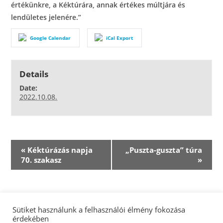
értékünkre, a Kéktúrára, annak értékes múltjára és
lendületes jelenére.”
Google Calendar
iCal Export
Details
Date:
2022.10.08.
E
«
Kéktúrázás napja
„Puszta-guszta” túra
v
70. szakasz
»
e
n
t
N
Sütiket használunk a felhasználói élmény fokozása
érdekében
a