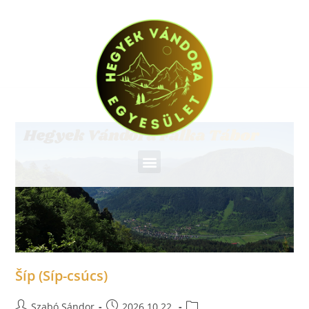
Šíp (Síp-csúcs)
Szabó Sándor
2026.10.22.