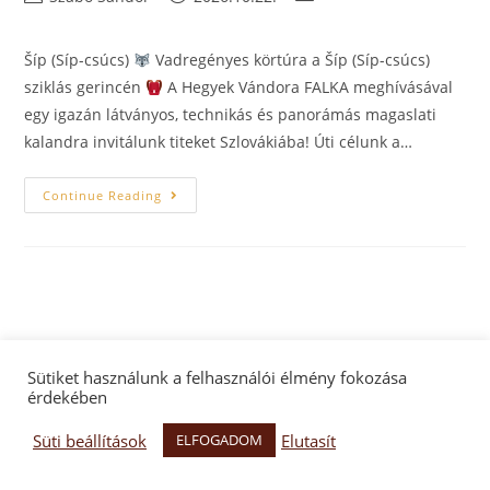
Šíp (Síp-csúcs)
Vadregényes körtúra a Šíp (Síp-csúcs)
sziklás gerincén
A Hegyek Vándora FALKA meghívásával
egy igazán látványos, technikás és panorámás magaslati
kalandra invitálunk titeket Szlovákiába! Úti célunk a…
Continue Reading
Facebook oldal
Facebook csoport
Adatkezelés
Sütiket használunk a felhasználói élmény fokozása
érdekében
Hegyek Vándora Egyesület
Süti beállítások
Elutasít
ELFOGADOM