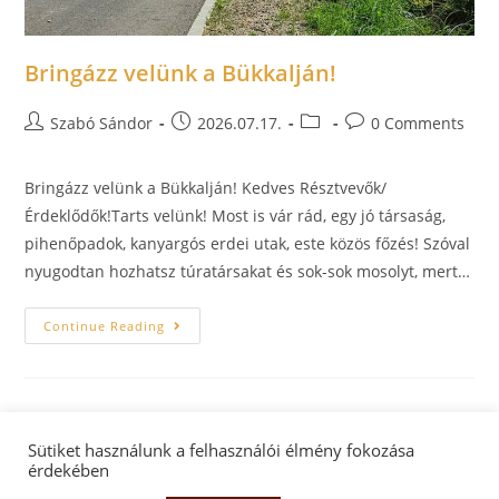
Bringázz velünk a Bükkalján!
Szabó Sándor
2026.07.17.
0 Comments
Bringázz velünk a Bükkalján! Kedves Résztvevők/
Érdeklődők!Tarts velünk! Most is vár rád, egy jó társaság,
pihenőpadok, kanyargós erdei utak, este közös főzés! Szóval
nyugodtan hozhatsz túratársakat és sok-sok mosolyt, mert…
Continue Reading
Sütiket használunk a felhasználói élmény fokozása
érdekében