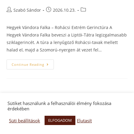
Szabó Sándor
2026.10.23.
Hegyek Vándora Falka – Rohácsi Extrém Gerinctúra A
Hegyek Vándora Falka beveszi a Liptói-Tátra legizgalmasabb
sziklagerincét. A túra a lenyűgöző Rohácsi-tavak mellett
halad el, majd a Szomorú-nyergen át vezet fel…
Continue Reading
Sütiket használunk a felhasználói élmény fokozása
érdekében
Facebook oldal
Facebook csoport
Adatkezelés
Süti beállítások
Elutasít
ELFOGADOM
Hegyek Vándora Egyesület