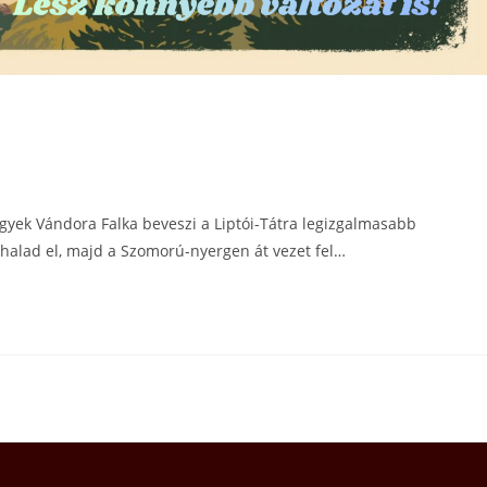
gyek Vándora Falka beveszi a Liptói-Tátra legizgalmasabb
t halad el, majd a Szomorú-nyergen át vezet fel…