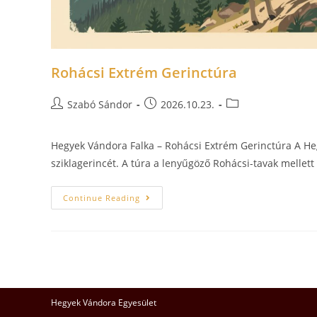
Rohácsi Extrém Gerinctúra
Szabó Sándor
2026.10.23.
Hegyek Vándora Falka – Rohácsi Extrém Gerinctúra A He
sziklagerincét. A túra a lenyűgöző Rohácsi-tavak mellet
Continue Reading
Hegyek Vándora Egyesület