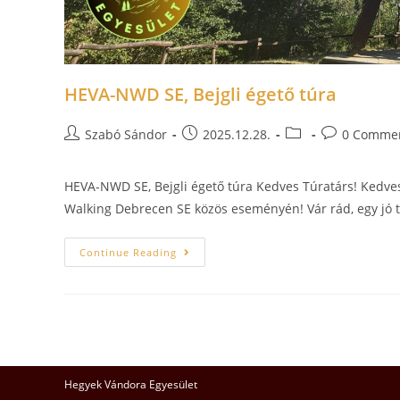
HEVA-NWD SE, Bejgli égető túra
Szabó Sándor
2025.12.28.
0 Comme
HEVA-NWD SE, Bejgli égető túra Kedves Túratárs! Kedves
Walking Debrecen SE közös eseményén! Vár rád, egy jó tá
Continue Reading
Hegyek Vándora Egyesület