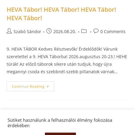
HEVA Tábor! HEVA Tábor! HEVA Tábor!
HEVA Tábor!
Szabó Sándor
2026.08.20.
0 Comments
9. HEVA TÁBOR Kedves Résztvevők/ Érdeklődők! Várunk
szeretettel a 9. HEVA Táborba! 2026.augusztus 20-23.! HEHE
túrák! Az előző táborok sikere után tudjuk, hogy újra
megannyi csoda és szebbnél-szebb pillanatok várnak…
Continue Reading
Sütiket használunk a felhasználói élmény fokozása
érdekében
Facebook oldal
Facebook csoport
Adatkezelés