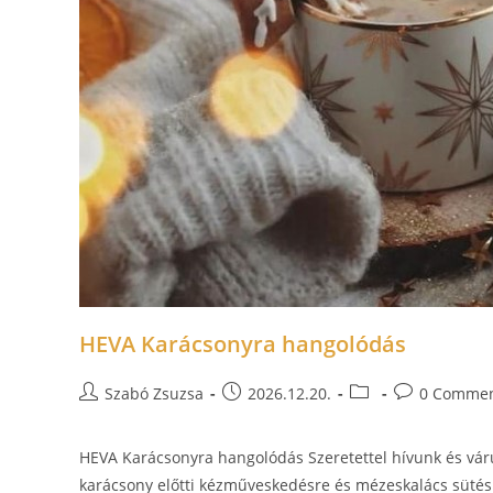
HEVA Karácsonyra hangolódás
Szabó Zsuzsa
2026.12.20.
0 Comme
HEVA Karácsonyra hangolódás Szeretettel hívunk és v
karácsony előtti kézműveskedésre és mézeskalács süté