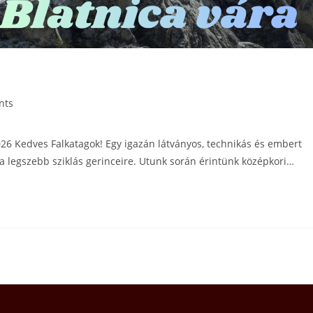
nts
26 Kedves Falkatagok! Egy igazán látványos, technikás és embert
a legszebb sziklás gerinceire. Utunk során érintünk középkori…