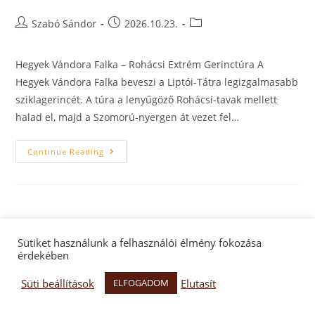
Szabó Sándor
2026.10.23.
Hegyek Vándora Falka – Rohácsi Extrém Gerinctúra A
Hegyek Vándora Falka beveszi a Liptói-Tátra legizgalmasabb
sziklagerincét. A túra a lenyűgöző Rohácsi-tavak mellett
halad el, majd a Szomorú-nyergen át vezet fel…
Continue Reading
Sütiket használunk a felhasználói élmény fokozása
érdekében
Facebook oldal
Facebook csoport
Adatkezelés
Süti beállítások
Elutasít
ELFOGADOM
Hegyek Vándora Egyesület