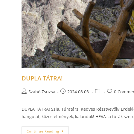
DUPLA TÁTRA!
Szabó Zsuzsa
2024.08.03.
0 Comme
DUPLA TÁTRA! Szia, Túratárs! Kedves Résztvevők/ Érdekl
hangulat, közös élmények, kalandok! HEVA- a túrák szer
Continue Reading