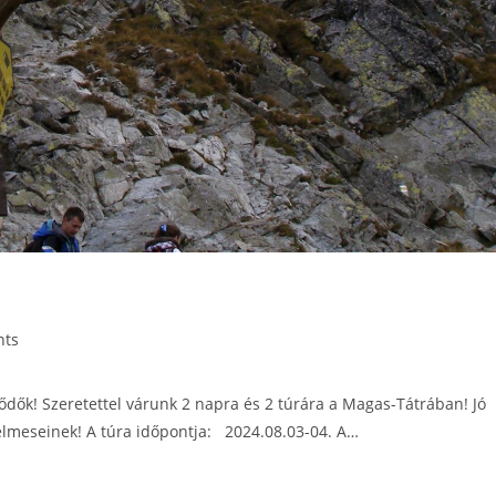
nts
ődők! Szeretettel várunk 2 napra és 2 túrára a Magas-Tátrában! Jó
elmeseinek! A túra időpontja: 2024.08.03-04. A…