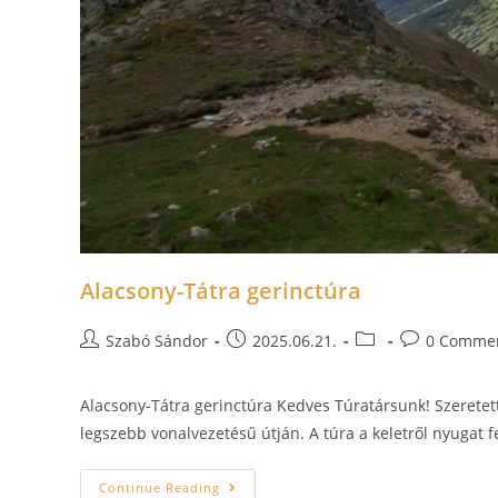
Alacsony-Tátra gerinctúra
Szabó Sándor
2025.06.21.
0 Comme
Alacsony-Tátra gerinctúra Kedves Túratársunk! Szeretet
legszebb vonalvezetésű útján. A túra a keletről nyugat f
Continue Reading