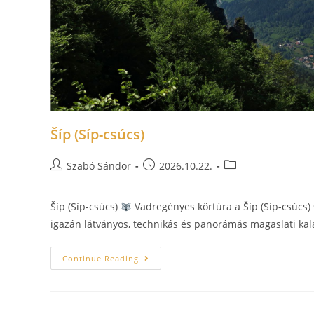
Šíp (Síp-csúcs)
Szabó Sándor
2026.10.22.
Šíp (Síp-csúcs)
Vadregényes körtúra a Šíp (Síp-csúcs)
igazán látványos, technikás és panorámás magaslati kala
Continue Reading