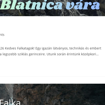
nts
26 Kedves Falkatagok! Egy igazán látványos, technikás és embert
a legszebb sziklás gerinceire. Utunk során érintünk középkori…