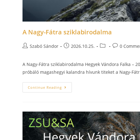
A Nagy-Fátra sziklabirodalma
Szabó Sándor
2026.10.25.
0 Comme
A Nagy-Fátra sziklabirodalma Hegyek Vándora Falka – 20
próbáló magashegyi kalandra hívunk titeket a Nagy-Fátr
Continue Reading