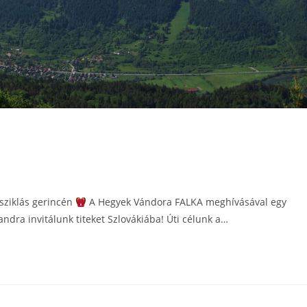
 sziklás gerincén
A Hegyek Vándora FALKA meghívásával egy
ndra invitálunk titeket Szlovákiába! Úti célunk a…