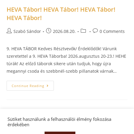
HEVA Tábor! HEVA Tábor! HEVA Tábor!
HEVA Tábor!
Szabó Sándor
2026.08.20.
0 Comments
9. HEVA TÁBOR Kedves Résztvevők/ Érdeklődők! Várunk
szeretettel a 9. HEVA Táborba! 2026.augusztus 20-23.! HEHE
túrák! Az előző táborok sikere után tudjuk, hogy újra
megannyi csoda és szebbnél-szebb pillanatok várnak…
Continue Reading
Sütiket használunk a felhasználói élmény fokozása
érdekében
Facebook oldal
Facebook csoport
Adatkezelés