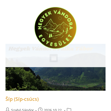
Šíp (Síp-csúcs)
Szabó Sándor
2026.10.22.