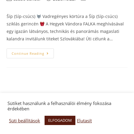
Šíp (Síp-csúcs)
Vadregényes körtúra a Šíp (Síp-csúcs)
sziklás gerincén
A Hegyek Vándora FALKA meghívásával
egy igazán látványos, technikás és panorámás magaslati
kalandra invitálunk titeket Szlovákiába! Úti célunk a…
Continue Reading
Facebook oldal
Facebook csoport
Adatkezelés
Sütiket használunk a felhasználói élmény fokozása
érdekében
Hegyek Vándora Egyesület
Süti beállítások
Elutasít
ELFOGADOM