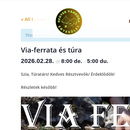
« All Events
This event has passed.
Via-ferrata és túra
2026.02.28.
8:00 de.
5:00 du.
@
–
Szia, Túratárs! Kedves Résztvevők/ Érdeklődők!
Részletek később!