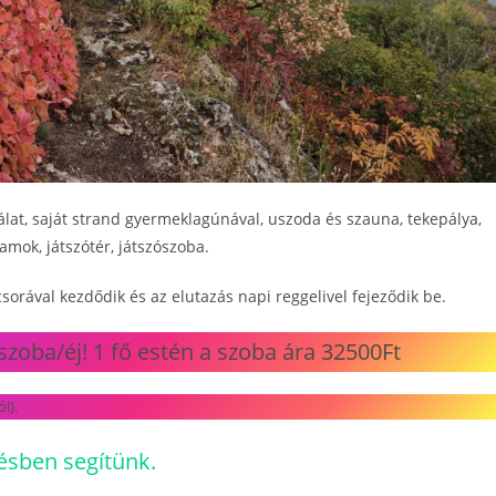
nálat, saját strand gyermeklagúnával, uszoda és szauna, tekepálya,
amok, játszótér, játszószoba.
csorával kezdődik és az elutazás napi reggelivel fejeződik be.
/szoba/éj! 1 fő estén a szoba ára 32500Ft
l).
ésben segítünk.