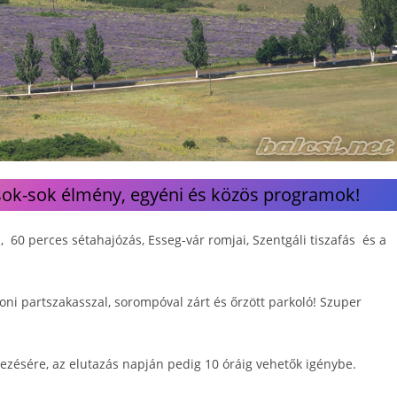
 sok-sok élmény, egyéni és közös programok!
s, 60 perces sétahajózás, Esseg-vár romjai, Szentgáli tiszafás és a
toni partszakasszal, sorompóval zárt és őrzött parkoló! Szuper
ezésére, az elutazás napján pedig 10 óráig vehetők igénybe.