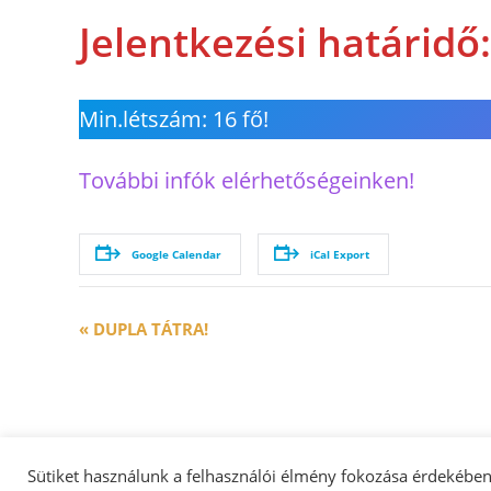
Jelentkezési határidő
Min.létszám: 16 fő!
További infók elérhetőségeinken!
Google Calendar
iCal Export
E
«
DUPLA TÁTRA!
v
e
n
t
N
Sütiket használunk a felhasználói élmény fokozása érdekébe
Hegyek Vándora Egyesület