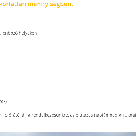
ó korlátlan mennyiségben.
különböző helyeken
tők)
án 15 órától áll a rendelkezésünkre, az elutazás napján pedig 10 órá