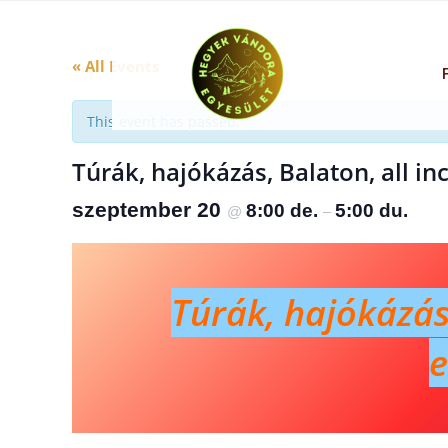
« All Events
This event has passed.
Túrák, hajókázás, Balaton, all inc
szeptember 20
8:00 de.
5:00 du.
@
–
Túrák, hajókázás,
e