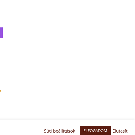
»
Süti beállítások
Elutasít
ELFOGADOM
Facebook oldal
Facebook csoport
Adatkezelés