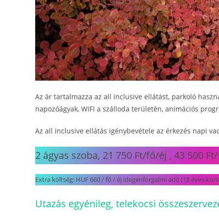
Az ár tartalmazza az all inclusive ellátást, parkoló hasz
napozóágyak, WIFI a szálloda területén, animációs progr
Az all inclusive ellátás igénybevétele az érkezés napi va
2 ágyas szoba, 21 750 Ft/fő/éj , 43 500 Ft
Extra költség: HUF 660 / fő / éj idegenforgalmi adó (18 éves kortó
Utazás egyénileg, telekocsi összeszervez