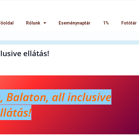
Főoldal
Rólunk
Eseménynaptár
1%
Fotótár
lusive ellátás!
 Balaton, all inclusive
llátás!