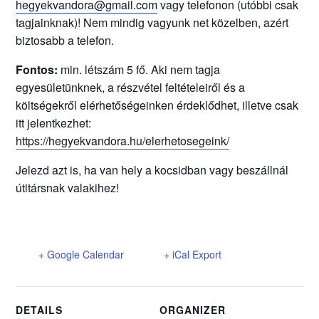
hegyekvandora@gmail.com
vagy telefonon (utóbbi csak
tagjainknak)! Nem mindig vagyunk net közelben, azért
biztosabb a telefon.
Fontos:
min. létszám 5 fő. Aki nem tagja
egyesületünknek, a részvétel feltételeiről és a
költségekről elérhetőségeinken érdeklődhet, illetve csak
itt jelentkezhet:
https://hegyekvandora.hu/elerhetosegeink/
Jelezd azt is, ha van hely a kocsidban vagy beszállnál
útitársnak valakihez!
+ Google Calendar
+ iCal Export
DETAILS
ORGANIZER