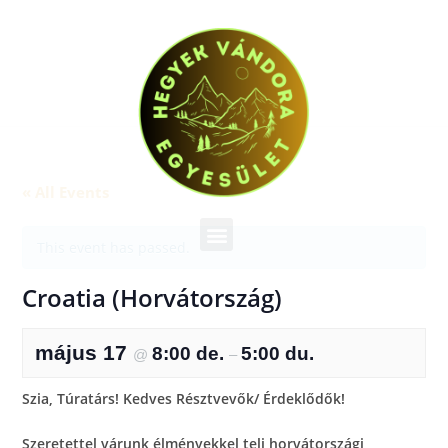
« All Events
This event has passed.
Croatia (Horvátország)
május 17
8:00 de.
5:00 du.
@
–
Szia, Túratárs! Kedves Résztvevők/ Érdeklődők!
Szeretettel várunk élményekkel teli horvátországi