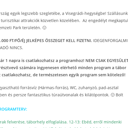
rszág egyik legszebb szegletébe, a Visegrádi-hegységbe!
Szállásunk
i turisztikai attrakciók közvetlen közelében. Az engedélyt megkaptu
mzeti Park területén. 🙂
.000 FT/FŐ/ÉJ JELKÉPES ÖSSZEGET KELL FIZETNI.
IDEGENFORGALMI
ADÓ NINCS.
 Akár 1 napra is csatlakozhatsz a programhoz! NEM CSAK EGYESÜLET
sztvevő számára ingyenesen elérhető minden program a tábor
ez csatlakozhatsz, de természetesen egyik program sem kötelező!
gyasztható forrásvíz (Hármas-forrás), WC, zuhanyzó, pad-asztal
lben és persze fantasztikus túraútvonalak és kilátópontok. 🙂 Bolt
ROGRAMTERV:
rak felverése, táborhely elfoglalása.
12-13: Ebéd, erről mindenki