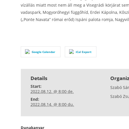
vízállás miatt most nem áll meg a Visegrádi körjárat se
vadaspark, Mogyoróhegyi függőhíd, Erdei Kápolna, Kősz
(„Ponte Navata” római erőd) Ispáni palota romja, Nagyvil
Google Calendar
iCal Export
Details
Organiz
Start:
Szabó Sá
2022.08.12. @ 8:00 de.
Szabó Zs
End:
2022.08.14. @ 8:00 du.
Dunakanyar