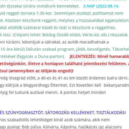
tén éjszakai túrára invitálunk benneteket.
3.NAP (2022.08.14.
vid reggeli tornára 7.30-kor. Semmilyen eszközt, polifoamot nem
nk. Közösen készítünk reggelit, melyhez a hozzávalókat egyesületün
akát eltöltők számára! Kávét és teát is készítünk a reggelihez.
 lesz. (Célpont lehet: Boldog Özséb kilátó, Vörös-kő, stb.) Hozzatok
ni túrázni, lebontjuk a sátrakat, az autók maradhatnak a
15 óra körül)
Délután szabad program, játék, beszélgetés.
Táborhe
intésével (fagyizás a Duna-parton).
JELENTKEZÉS: Minél hamarabb
hetőségünkön, illetve a honlapon található
jelentkezési felületen
.
sul (amennyiben az időjárás engedi)!
még Visegrád előtt, a 40-es és 41-es km között érdemes balra térni.
gy elérjük a Mogyoróhegy Éttermet. Ezt követően kell bekanyarodn
elyig fel tudunk autóval menni. A pontos helyet minden
ÉS SZÚNYOGRIASZTÓT, SÁTOROZÁSI KELLÉKEKET, TISZTÁLKODÁSI
os szabadidős lehetőséget kínál azok számára, akik nem
vagy gyalog: Bob pálya, Kálvária, Kápolna, hajókázás (az alacsony