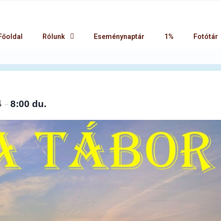
Főoldal
Rólunk
Eseménynaptár
1%
Fotótár
4
8:00 du.
–