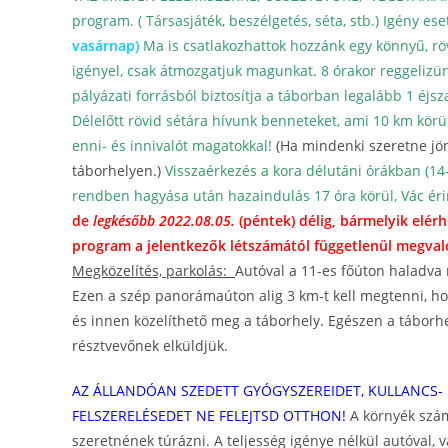
program. ( Társasjáték, beszélgetés, séta, stb.)
Igény ese
vasárnap)
Ma is csatlakozhattok hozzánk egy könnyű, rö
igényel, csak átmozgatjuk magunkat.
8 órakor reggelizü
pályázati forrásból biztosítja a táborban legalább 1 éjsz
Délelőtt rövid sétára hívunk benneteket, ami 10 km körüli
enni- és innivalót magatokkal!
(Ha mindenki szeretne jön
táborhelyen.)
Visszaérkezés a kora délutáni órákban (14-
rendben hagyása után h
azaindulás 17 óra körül, Vác ér
de
legkésőbb 2022.08.05.
(péntek) délig, bármelyik elér
program a jelentkezők létszámától függetlenül megvaló
Megközelítés, parkolás:
Autóval a 11-es főúton haladva 
Ezen a szép panorámaúton alig 3 km-t kell megtenni, ho
és innen közelíthető meg a táborhely. Egészen a táborh
résztvevőnek elküldjük.
AZ ÁLLANDÓAN SZEDETT GYÓGYSZEREIDET, KULLANCS- 
FELSZERELÉSEDET NE FELEJTSD OTTHON!
A környék szám
szeretnének túrázni. A teljesség igénye nélkül autóval, 