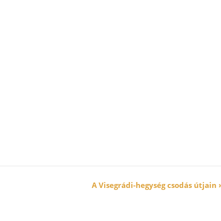
A Visegrádi-hegység csodás útjain