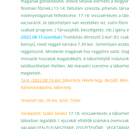
magának gondoskodik. (Rövid sétával elérhető a Mogyoró
finoman főznek.)
13-14: Délutáni szieszta, pihenés, társa
növényvilágának felfedezése.
17-18: visszaérkezés a táb
vacsoráról. (A táborhelyen van vezetékes víz, sütni-főzni
szabad program. ( Társasjáték, beszélgetés, stb.)
Igény e
(2022.08.13.szombat)
Trombitás ébresztő 5-kor! (Ez csak v
könnyű, rövid reggeli tornára 7.30-kor. Semmilyen eszk
reggelizünk. Mindenki magának hoz reggelire valót. (Vagy
innivalót hozzatok magatokkal!). A táborhelytől indulunk
találkozóhelyet illetően. Aki maradni szeretne a tábor
megteheti.
Túra:
(2022.08.13-án): t
áborhely, Fekete-hegy, Borjúfő, Mol
Kálvária-kápolna, táborhely.
Tervezett táv: 20 km, Szint: 750m
Túravezető: Szabó Sándor
17-18: visszaérkezés a táborhel
táborban legalább 1 éjszakát eltöltők számára (nemcsak 
VALAMILYEN ÉLELMISZERRE, ÖSSZETEVŐRE, VEGETÁRIÁ