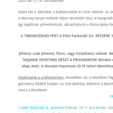
2022.08.12-14. Dunakanyar
Kapd elő a sátradat, a bakancsodat és tarts velünk az o
a Mócsay-tanya melletti tábor területén lesz, a visegrád
így legálisan pihenhetünk, sátrazhatunk a Duna-Ipoly Ne
A TÁBOROZÓHELYÉRT A Pilisi Parkerdő Zrt. RÉSZÉRE 1
Jöhetsz csak pihenni, főzni, vagy túrázhatsz velünk.
TAGJAINK VEHETNEK RÉSZT A PROGRAMON! Minden ré
ideje alatt. A létszám maximum 25 fő lehet! Bármih
Adottságok a szálláshelyen:
vezetékes víz, a közelben fo
garnitúra (fedett helyen is), tűzrakóhely, étterem a köze
nincs a közelben!
P
1.NAP (2022.08.12. péntek)
Érkezés 10-11 óra között. Sát