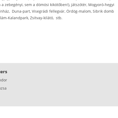
m a zebegényi, sem a dömösi kikötőben!), játszótér, Mogyoró-hegyi
ínház, Duna-part, Visegrádi fellegvár, Ördög-malom, Sibrik domb
lám-Kalandpark, Zsitvay-kilátó, stb.
ers
ndor
uzsa