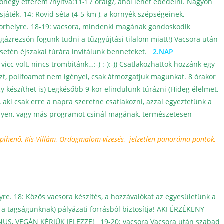
hegy étterem /nyitva:11-17 óráig/, ahol lehet ebédelni. Nagyon
sjáték.
14: Rövid séta (4-5 km ), a környék szépségeinek,
orhelyre.
18-19: vacsora, mindenki magának gondoskodik
 gázrezsón fogunk tudni a tűzgyújtási tilalom miatt!)
Vacsora után
setén éjszakai túrára invitálunk benneteket.
2.NAP
icc volt, nincs trombitánk…:-) :-):-))
Csatlakozhattok hozzánk egy
özt, polifoamot nem igényel, csak átmozgatjuk magunkat.
8 órakor
 készíthet is)
Legkésőbb 9-kor elindulunk túrázni (Hideg élelmet,
, aki csak erre a napra szeretne csatlakozni, azzal egyeztetünk a
helyen, vagy más programot csinál magának, természetesen
i-pihenő, Kis-Villám, Ördögmalom-vízesés, jelzetlen panoráma pontok,
yre.
18: Közös vacsora készítés, a hozzávalókat az egyesületünk a
a tagságunknak) pályázati forrásból biztosítja! AKI ÉRZÉKENY
NUS, VEGÁN KÉRJÜK JELEZZE!
19-20: vacsora
Vacsora után szabad