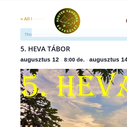
« All Events
This event has passed.
5. HEVA TÁBOR
augusztus 12
augusztus 1
8:00 de.
–
–