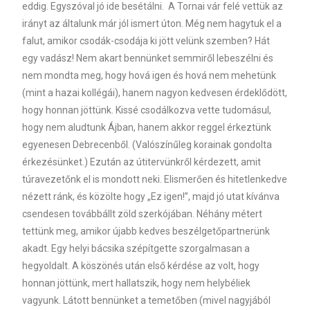
eddig. Egyszóval jó ide besétálni. A Tornai vár felé vettük az
irányt az általunk már jól ismert úton. Még nem hagytuk el a
falut, amikor csodák-csodája ki jött velünk szemben? Hát
egy vadász! Nem akart bennünket semmiről lebeszélni és
nem mondta meg, hogy hová igen és hová nem mehetünk
(mint a hazai kollégái), hanem nagyon kedvesen érdeklődött,
hogy honnan jöttünk. Kissé csodálkozva vette tudomásul,
hogy nem aludtunk Ájban, hanem akkor reggel érkeztünk
egyenesen Debrecenből. (Valószínűleg korainak gondolta
érkezésünket.) Ezután az útitervünkről kérdezett, amit
túravezetőnk el is mondott neki. Elismerően és hitetlenkedve
nézett ránk, és közölte hogy „Ez igen!”, majd jó utat kívánva
csendesen továbbállt zöld szerkójában. Néhány métert
tettünk meg, amikor újabb kedves beszélgetőpartnerünk
akadt. Egy helyi bácsika szépítgette szorgalmasan a
hegyoldalt. A köszönés után első kérdése az volt, hogy
honnan jöttünk, mert hallatszik, hogy nem helybéliek
vagyunk. Látott bennünket a temetőben (mivel nagyjából