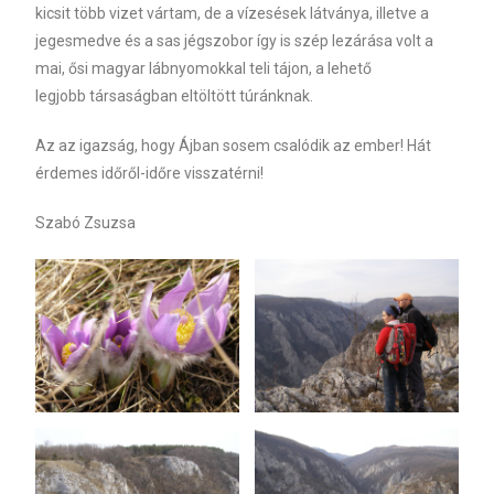
kicsit több vizet vártam, de a vízesések látványa, illetve a
jegesmedve és a sas jégszobor így is szép lezárása volt a
mai, ősi magyar lábnyomokkal teli tájon, a lehető
legjobb társaságban eltöltött túránknak.
Az az igazság, hogy Ájban sosem csalódik az ember! Hát
érdemes időről-időre visszatérni!
Szabó Zsuzsa