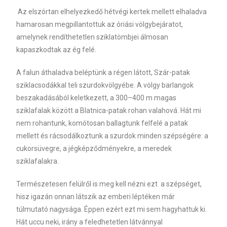
Az elszórtan elhelyezkedő hétvégi kertek mellett elhaladva
hamarosan megpillantottuk az óriási völgybejáratot,
amelynek rendíthetetlen sziklatömbjei álmosan
kapaszkodtak az ég felé.
A falun áthaladva beléptünk a régen látott, Szár-patak
sziklacsodákkal teli szurdokvölgyébe. A völgy barlangok
beszakadásából keletkezett, a 300–400 m magas
sziklafalak között a Blatnica-patak rohan valahová. Hát mi
nem rohantunk, komótosan ballagtunk felfelé a patak
mellett és rácsodálkoztunk a szurdok minden szépségére: a
cukorsüvegre, a jégképződményekre, a meredek
sziklafalakra.
Természetesen felülről is meg kell nézni ezt a szépséget,
hisz igazán onnan látszik az emberi léptéken már
túlmutató nagysága. Éppen ezért ezt mi sem hagyhattuk ki.
Hát uccu neki, irány a feledhetetlen látvánnyal