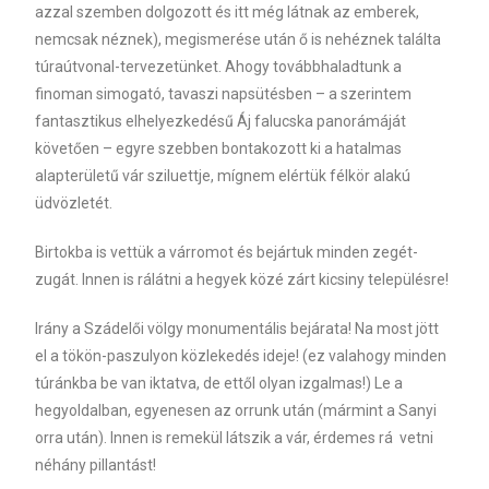
azzal szemben dolgozott és itt még látnak az emberek,
nemcsak néznek), megismerése után ő is nehéznek találta
túraútvonal-tervezetünket. Ahogy továbbhaladtunk a
finoman simogató, tavaszi napsütésben – a szerintem
fantasztikus elhelyezkedésű Áj falucska panorámáját
követően – egyre szebben bontakozott ki a hatalmas
alapterületű vár sziluettje, mígnem elértük félkör alakú
üdvözletét.
Birtokba is vettük a várromot és bejártuk minden zegét-
zugát. Innen is rálátni a hegyek közé zárt kicsiny településre!
Irány a Szádelői völgy monumentális bejárata! Na most jött
el a tökön-paszulyon közlekedés ideje! (ez valahogy minden
túránkba be van iktatva, de ettől olyan izgalmas!) Le a
hegyoldalban, egyenesen az orrunk után (mármint a Sanyi
orra után). Innen is remekül látszik a vár, érdemes rá vetni
néhány pillantást!