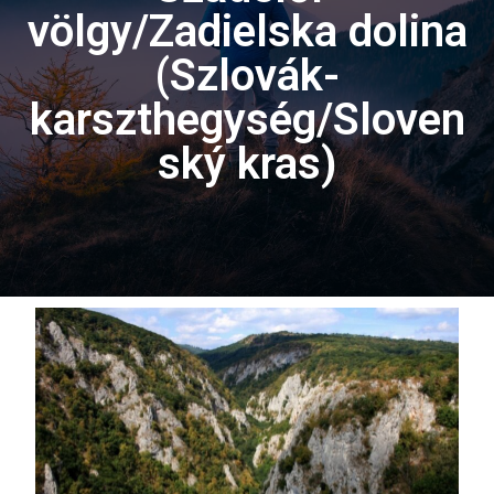
völgy/Zadielska dolina
(Szlovák-
karszthegység/Sloven
ský kras)