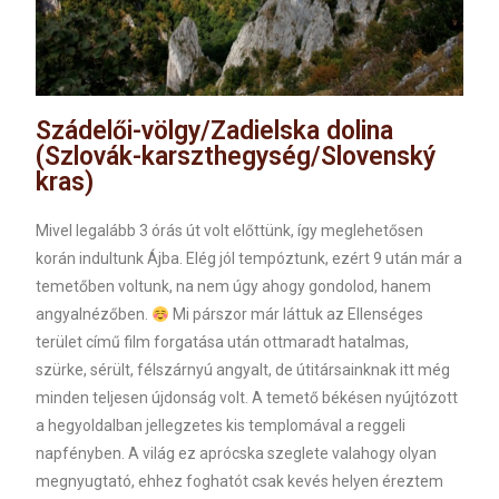
Szádelői-völgy/Zadielska dolina
(Szlovák-karszthegység/Slovenský
kras)
Mivel legalább 3 órás út volt előttünk, így meglehetősen
korán indultunk Ájba. Elég jól tempóztunk, ezért 9 után már a
temetőben voltunk, na nem úgy ahogy gondolod, hanem
angyalnézőben.
Mi párszor már láttuk az Ellenséges
terület című film forgatása után ottmaradt hatalmas,
szürke, sérült, félszárnyú angyalt, de útitársainknak itt még
minden teljesen újdonság volt. A temető békésen nyújtózott
a hegyoldalban jellegzetes kis templomával a reggeli
napfényben. A világ ez aprócska szeglete valahogy olyan
megnyugtató, ehhez foghatót csak kevés helyen éreztem