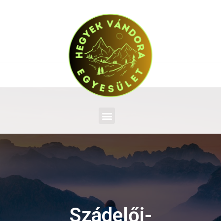
Szádelői-