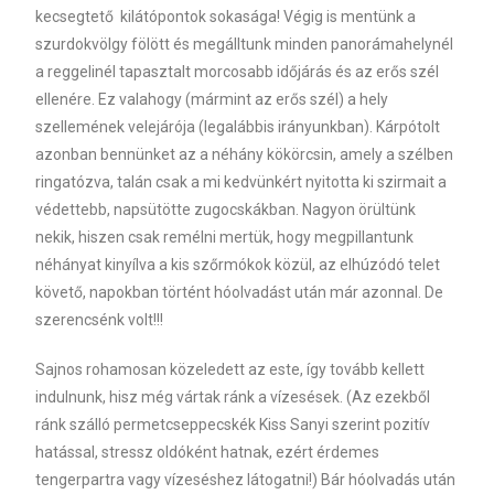
kecsegtető kilátópontok sokasága! Végig is mentünk a
szurdokvölgy fölött és megálltunk minden panorámahelynél
a reggelinél tapasztalt morcosabb időjárás és az erős szél
ellenére. Ez valahogy (mármint az erős szél) a hely
szellemének velejárója (legalábbis irányunkban). Kárpótolt
azonban bennünket az a néhány kökörcsin, amely a szélben
ringatózva, talán csak a mi kedvünkért nyitotta ki szirmait a
védettebb, napsütötte zugocskákban. Nagyon örültünk
nekik, hiszen csak remélni mertük, hogy megpillantunk
néhányat kinyílva a kis szőrmókok közül, az elhúzódó telet
követő, napokban történt hóolvadást után már azonnal. De
szerencsénk volt!!!
Sajnos rohamosan közeledett az este, így tovább kellett
indulnunk, hisz még vártak ránk a vízesések. (Az ezekből
ránk szálló permetcseppecskék Kiss Sanyi szerint pozitív
hatással, stressz oldóként hatnak, ezért érdemes
tengerpartra vagy vízeséshez látogatni!) Bár hóolvadás után